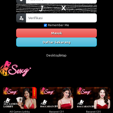
Remember Me
Masuk
Daftar Sekarang
Desktop
Wap
All Games Lobby
Baccarat C01
Baccarat C05