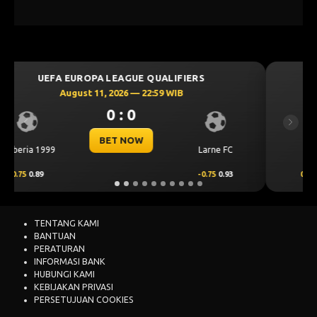
SPAIN LA LIGA
August 16, 2026 — 02:30 WIB
0 : 0
Previous
Next
BET NOW
Sevilla
Rayo Vallecano
0.25
0.95
-0.25
0.95
TENTANG KAMI
BANTUAN
PERATURAN
INFORMASI BANK
HUBUNGI KAMI
KEBIJAKAN PRIVASI
PERSETUJUAN COOKIES