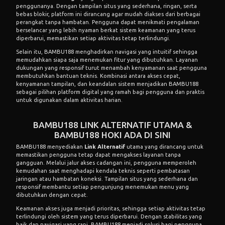
penggunanya. Dengan tampilan situs yang sederhana, ringan, serta
bebas blokir, platform ini dirancang agar mudah diakses dari berbagai
perangkat tanpa hambatan. Pengguna dapat menikmati pengalaman
berselancar yang lebih nyaman berkat sistem keamanan yang terus
diperbarui, memastikan setiap aktivitas tetap terlindungi.
Selain itu, BAMBU188 menghadirkan navigasi yang intuitif sehingga
memudahkan siapa saja menemukan fitur yang dibutuhkan. Layanan
dukungan yang responsif turut menambah kenyamanan saat pengguna
membutuhkan bantuan teknis. Kombinasi antara akses cepat,
kenyamanan tampilan, dan keandalan sistem menjadikan BAMBU188
sebagai pilihan platform digital yang ramah bagi pengguna dan praktis
untuk digunakan dalam aktivitas harian.
BAMBU188 LINK ALTERNATIF UTAMA &
BAMBU188 HOKI ADA DI SINI
BAMBU188 menyediakan
Link Alternatif
utama yang dirancang untuk
memastikan pengguna tetap dapat mengakses layanan tanpa
gangguan. Melalui jalur akses cadangan ini, pengguna memperoleh
kemudahan saat menghadapi kendala teknis seperti pembatasan
jaringan atau hambatan koneksi. Tampilan situs yang sederhana dan
responsif membantu setiap pengunjung menemukan menu yang
dibutuhkan dengan cepat.
Keamanan akses juga menjadi prioritas, sehingga setiap aktivitas tetap
terlindungi oleh sistem yang terus diperbarui. Dengan stabilitas yang
baik dan navigasi yang rapi, BAMBU188 menjadi solusi bagi pengguna