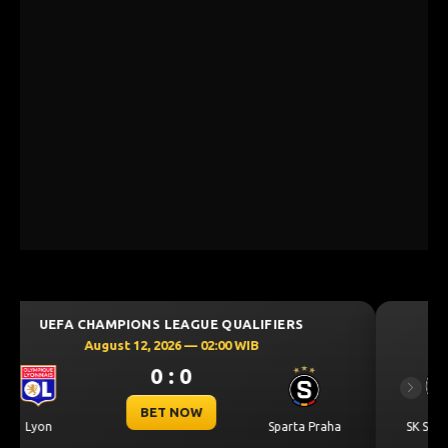
UEFA CHAMPIONS LEAGUE QUALIFIERS
August 12, 2026 — 01:30 WIB
0 : 0
Previous
Next
BET NOW
aha
SK Sturm Graz
Fenerbahce