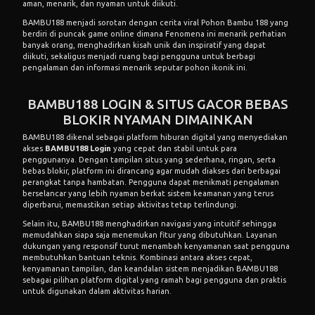
aman, menarik, dan nyaman untuk diikuti.
BAMBU188 menjadi sorotan dengan cerita viral Pohon Bambu 188 yang
berdiri di puncak game online dimana Fenomena ini menarik perhatian
banyak orang, menghadirkan kisah unik dan inspiratif yang dapat
diikuti, sekaligus menjadi ruang bagi pengguna untuk berbagi
pengalaman dan informasi menarik seputar pohon ikonik ini.
BAMBU188 LOGIN & SITUS GACOR BEBAS
BLOKIR NYAMAN DIMAINKAN
BAMBU188 dikenal sebagai platform hiburan digital yang menyediakan
akses
BAMBU188 Login
yang cepat dan stabil untuk para
penggunanya. Dengan tampilan situs yang sederhana, ringan, serta
bebas blokir, platform ini dirancang agar mudah diakses dari berbagai
perangkat tanpa hambatan. Pengguna dapat menikmati pengalaman
berselancar yang lebih nyaman berkat sistem keamanan yang terus
diperbarui, memastikan setiap aktivitas tetap terlindungi.
Selain itu, BAMBU188 menghadirkan navigasi yang intuitif sehingga
memudahkan siapa saja menemukan fitur yang dibutuhkan. Layanan
dukungan yang responsif turut menambah kenyamanan saat pengguna
membutuhkan bantuan teknis. Kombinasi antara akses cepat,
kenyamanan tampilan, dan keandalan sistem menjadikan BAMBU188
sebagai pilihan platform digital yang ramah bagi pengguna dan praktis
untuk digunakan dalam aktivitas harian.