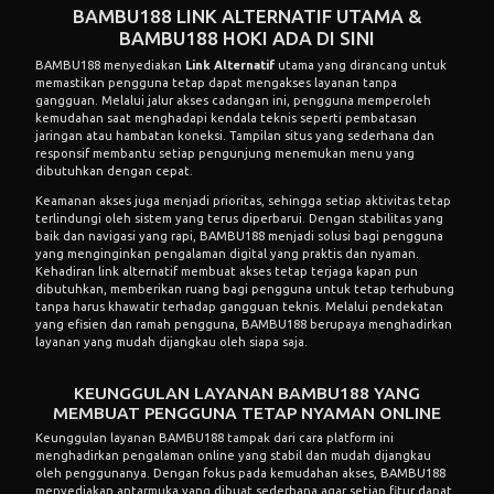
BAMBU188 LINK ALTERNATIF UTAMA &
BAMBU188 HOKI ADA DI SINI
BAMBU188 menyediakan
Link Alternatif
utama yang dirancang untuk
memastikan pengguna tetap dapat mengakses layanan tanpa
gangguan. Melalui jalur akses cadangan ini, pengguna memperoleh
kemudahan saat menghadapi kendala teknis seperti pembatasan
jaringan atau hambatan koneksi. Tampilan situs yang sederhana dan
responsif membantu setiap pengunjung menemukan menu yang
dibutuhkan dengan cepat.
Keamanan akses juga menjadi prioritas, sehingga setiap aktivitas tetap
terlindungi oleh sistem yang terus diperbarui. Dengan stabilitas yang
baik dan navigasi yang rapi, BAMBU188 menjadi solusi bagi pengguna
yang menginginkan pengalaman digital yang praktis dan nyaman.
Kehadiran link alternatif membuat akses tetap terjaga kapan pun
dibutuhkan, memberikan ruang bagi pengguna untuk tetap terhubung
tanpa harus khawatir terhadap gangguan teknis. Melalui pendekatan
yang efisien dan ramah pengguna, BAMBU188 berupaya menghadirkan
layanan yang mudah dijangkau oleh siapa saja.
KEUNGGULAN LAYANAN BAMBU188 YANG
MEMBUAT PENGGUNA TETAP NYAMAN ONLINE
Keunggulan layanan BAMBU188 tampak dari cara platform ini
menghadirkan pengalaman online yang stabil dan mudah dijangkau
oleh penggunanya. Dengan fokus pada kemudahan akses, BAMBU188
menyediakan antarmuka yang dibuat sederhana agar setiap fitur dapat