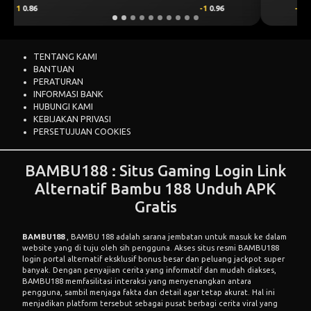
-0.5
0.95
0.5
0.87
TENTANG KAMI
BANTUAN
PERATURAN
INFORMASI BANK
HUBUNGI KAMI
KEBIJAKAN PRIVASI
PERSETUJUAN COOKIES
BAMBU188 : Situs Gaming Login Link
Alternatif Bambu 188 Unduh APK
Gratis
BAMBU188
, BAMBU 188 adalah sarana jembatan untuk masuk ke dalam
website yang di tuju oleh sih pengguna. Akses situs resmi BAMBU188
login portal alternatif eksklusif bonus besar dan peluang jackpot super
banyak. Dengan penyajian cerita yang informatif dan mudah diakses,
BAMBU188 memfasilitasi interaksi yang menyenangkan antara
pengguna, sambil menjaga fakta dan detail agar tetap akurat. Hal ini
menjadikan platform tersebut sebagai pusat berbagi cerita viral yang