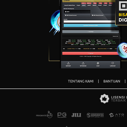
TENTANG KAMI
|
BANTUAN
|