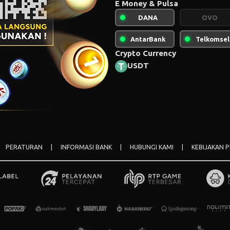
E Money & Pulsa
DANA
OVO
AntarBank
Telkomsel
Crypto Currency
USDT
PERATURAN
|
INFORMASI BANK
|
HUBUNGI KAMI
|
KEBIJAKAN P