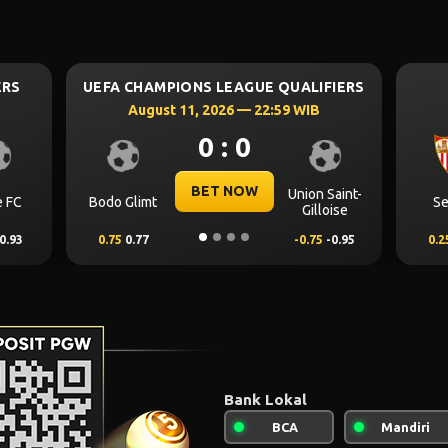
SPAIN LA LIGA
UEF
August 17, 2026 — 02:30 WIB
0 : 0
BET NOW
Kaira
afe
Celta Vigo
Osasuna
-0.72
0.25
0.76
-0.25
-0.86
0.
Bank Lokal
BCA
Mandiri