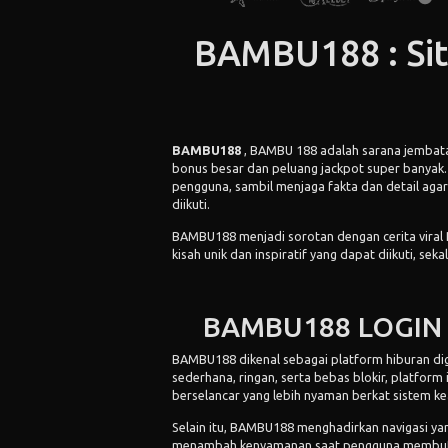
BAMBU188 : Sit
BAMBU188
, BAMBU 188 adalah sarana jembatan
bonus besar dan peluang jackpot super banyak.
pengguna, sambil menjaga fakta dan detail agar 
diikuti.
BAMBU188 menjadi sorotan dengan cerita viral
kisah unik dan inspiratif yang dapat diikuti, s
BAMBU188 LOGIN 
BAMBU188 dikenal sebagai platform hiburan di
sederhana, ringan, serta bebas blokir, platfo
berselancar yang lebih nyaman berkat sistem ke
Selain itu, BAMBU188 menghadirkan navigasi ya
menambah kenyamanan saat pengguna membutuhk