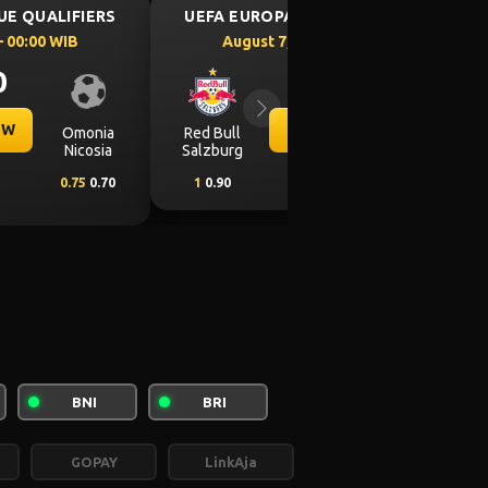
FA EUROPA LEAGUE QUALIFIERS
August 7, 2026 — 02:00 WIB
0 : 0
Next
BET NOW
Heart of
nfica
Midlothian
5
0.70
-2.25
-0.86
BNI
BRI
GOPAY
LinkAja