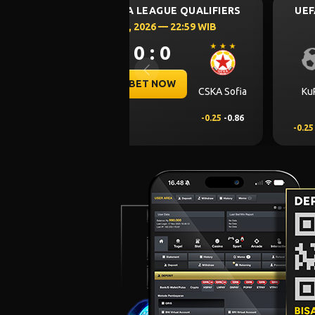
UEFA EUROPA LEAGUE QUALIFI
August 7, 2026 — 00:00 WIB
0 : 0
Previous
BET NOW
Red Bull
Pafo
Salzburg
1
0.90
-1
0