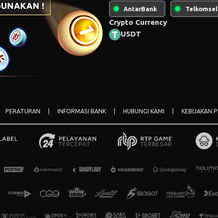
AntarBank
Telkomsel
Crypto Currency
USDT
PERATURAN
|
INFORMASI BANK
|
HUBUNGI KAMI
|
KEBIJAKAN P