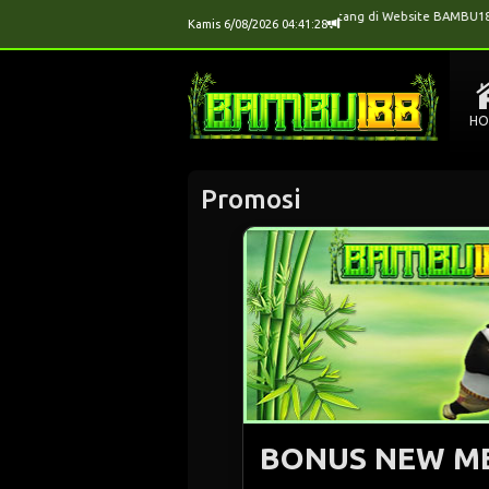
Selamat datang di Website BAMBU188 Slot Onlin
Kamis 6/08/2026 04:41:29
HO
Promosi
BONUS NEW M