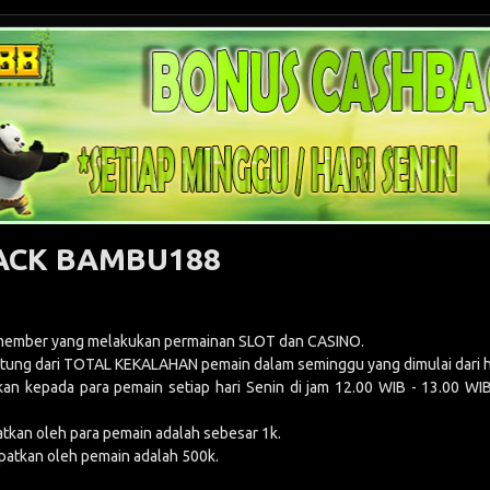
ACK BAMBU188
k member yang melakukan permainan SLOT dan CASINO.
tung dari TOTAL KEKALAHAN pemain dalam seminggu yang dimulai dari har
kan kepada para pemain setiap hari Senin di jam 12.00 WIB - 13.00 WI
atkan oleh para pemain adalah sebesar 1k.
patkan oleh pemain adalah 500k.