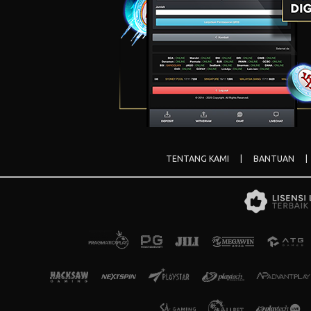
TENTANG KAMI
|
BANTUAN
|