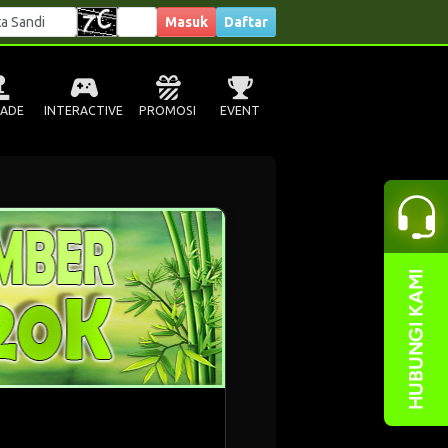
 2023 2024
Selamat datang di Website BAMBU188 Slot Online, Live Casi
Masuk
Daftar
ADE
INTERACTIVE
PROMOSI
EVENT