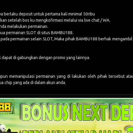
berlaku deposit untuk pertama kali minimal 50ribu
an setelah bos ku mengkofirmasi melalui via live chat / WA.
anda melakukan permainan.
mua permainan SLOT di situs BAMBU188.
 pada permainan selain SLOT, Maka pihak BAMBU188 berhak mengambi
 dapat di gabungkan dengan promo yang lainnya.
pun memanipulasi permainan yang di lakukan oleh pihak tersebut ata
chip yang ada di dalam akun anda.