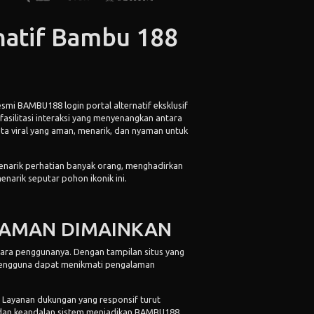
natif Bambu 188
smi BAMBU188 login portal alternatif eksklusif
silitasi interaksi yang menyenangkan antara
ita viral yang aman, menarik, dan nyaman untuk
enarik perhatian banyak orang, menghadirkan
enarik seputar pohon ikonik ini.
NYAMAN DIMAINKAN
para penggunanya. Dengan tampilan situs yang
. Pengguna dapat menikmati pengalaman
 Layanan dukungan yang responsif turut
dan keandalan sistem menjadikan BAMBU188