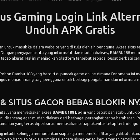
us Gaming Login Link Alter
Unduh APK Gratis
 untuk masuk ke dalam website yang di tuju oleh sih pengguna. Akses situs re
 Dengan penyajian cerita yang informatif dan mudah diakses, BAMBU188 memfa
tetap akurat. Hal ini menjadikan platform tersebut sebagai pusat berbagi cer
 Pohon Bambu 188 yang berdiri di puncak game online dimana Fenomena ini m
ekaligus menjadi ruang bagi pengguna untuk berbagi pengalaman dan informasi m
& SITUS GACOR BEBAS BLOKIR 
gital yang menyediakan akses
BAMBU188 Login
yang cepat dan stabil untuk 
rm ini dirancang agar mudah diakses dari berbagai perangkat tanpa hambatan
amanan yang terus diperbarui, memastikan setiap aktivitas tetap terlindungi.
ng intuitif sehingga memudahkan siapa saja menemukan fitur yang dibutuhkan.
an bantuan teknis. Kombinasi antara akses cepat, kenyamanan tampilan, 